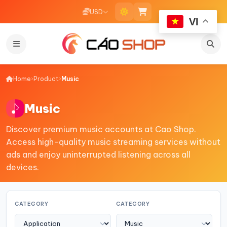
USD
VI
Home
›
Product
›
Music
Music
Discover premium music accounts at Cao Shop.
Access high-quality music streaming services without
ads and enjoy uninterrupted listening across all
devices.
CATEGORY
CATEGORY